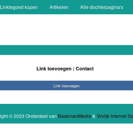
Linktegoed kopen
Artikelen
Alle dochterpagina's
Link toevoegen
Contact
Link toevoegen
ight © 2023 Onderdeel van
BaakmanMedia
&
Vrolijk Internet S